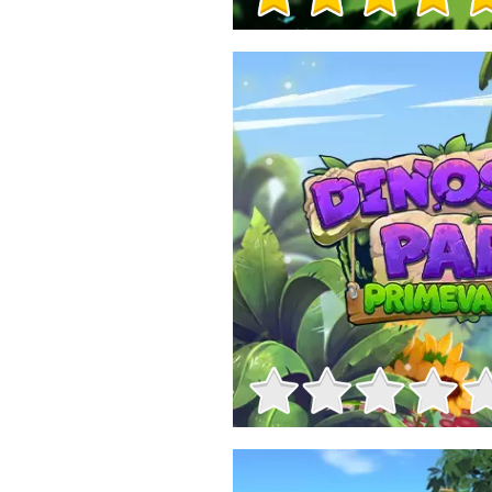
Informacije o Igri