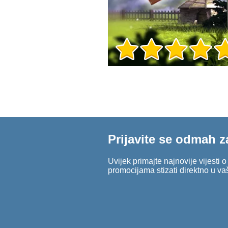
Informacije o Igri
Prijavite se odmah z
Uvijek primajte najnovije vijesti 
promocijama stizati direktno u va
Informacije o Igri