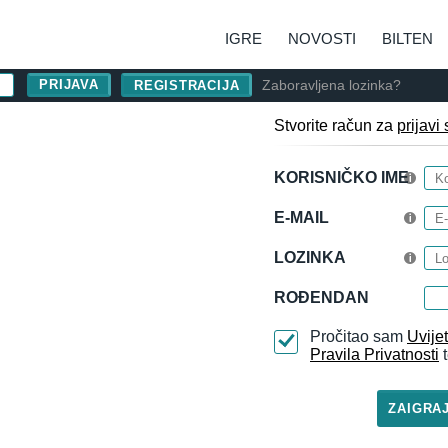
IGRE
NOVOSTI
BILTEN
Zaboravljena lozinka?
REGISTRACIJA
Stvorite račun za
prijavi
KORISNIČKO IME
E-MAIL
LOZINKA
ROĐENDAN
Pročitao sam
Uvije
Pravila Privatnosti
t