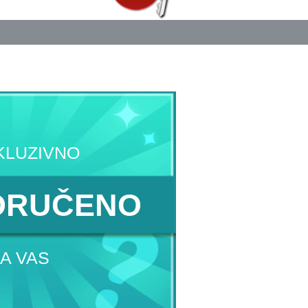
KLUZIVNO
ORUČENO
A VAS