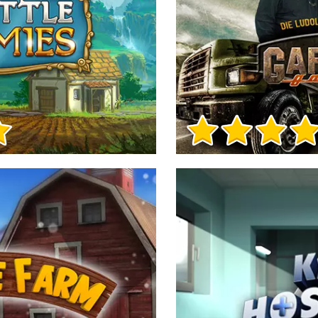
Informacije o Igri