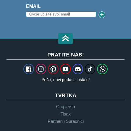
EMAIL
PRATITE NAS!
Priče, novi podaci i ostalo!
TVRTKA
O upjersu
Tisak
Partneri i Suradnici