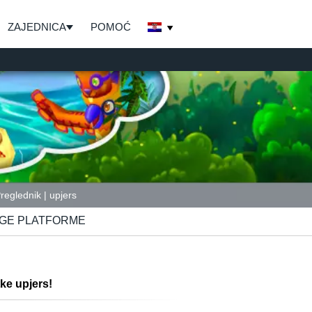
ZAJEDNICA
POMOĆ
Preglednik | upjers
GE PLATFORME
tke upjers!