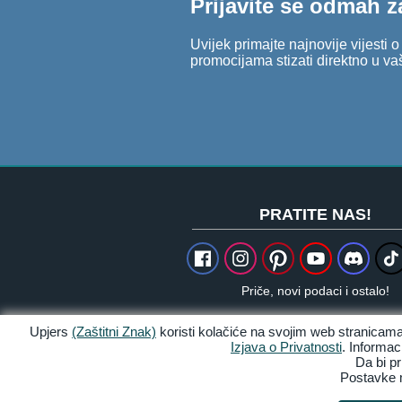
Prijavite se odmah z
Uvijek primajte najnovije vijesti 
promocijama stizati direktno u va
PRATITE NAS!
Priče, novi podaci i ostalo!
Upjers
(Zaštitni Znak)
koristi kolačiće na svojim web stranicama
Izjava o Privatnosti
. Informa
Da bi pr
Zasluge & Pravne obavijesti
Postavke m