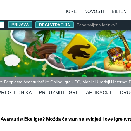
IGRE
NOVOSTI
BILTEN
Zaboravljena lozinka?
REGISTRACIJA
jte Besplatne Avanturističke Online Igre - PC, Mobilni Uređaji i Internet 
 PREGLEDNIKA
PREUZMITE IGRE
APLIKACIJE
DRU
li Avanturističke Igre? Možda će vam se svidjeti i ove igre tvr