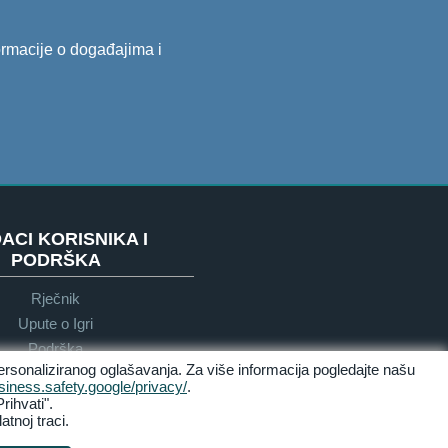
formacije o događajima i
ACI KORISNIKA I
PODRŠKA
Rječnik
Upute o Igri
Podrška
ersonaliziranog oglašavanja. Za više informacija pogledajte našu
usiness.safety.google/privacy/
.
rihvati".
Dostupnost
tnoj traci.