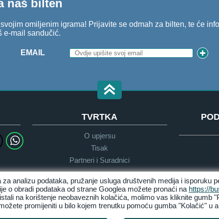
a naš bilten
o svojim omiljenim igrama! Prijavite se odmah za bilten, te će in
š e-mail sandučić.
EMAIL
TVRTKA
POD
O upjersu
Tisak
Partneri i Suradnici
 za analizu podataka, pružanje usluga društvenih medija i isporuku p
cije o obradi podataka od strane Googlea možete pronaći na
https://b
istali na korištenje neobaveznih kolačića, molimo vas kliknite gumb "P
Pravila privatnosti
Uvijeti & Odredbe
ožete promijeniti u bilo kojem trenutku pomoću gumba "Kolačić" u ala