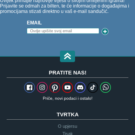
Uvijek primajte najnovije vijesti o svojim omiljenim igrama!
Prijavite se odmah za bilten, te će informacije o događajima i
promocijama stizati direktno u vaš e-mail sandučić.
EMAIL
PRATITE NAS!
Priče, novi podaci i ostalo!
TVRTKA
O upjersu
Tisak