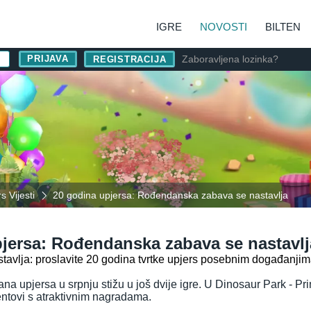
IGRE
NOVOSTI
BILTEN
Zaboravljena lozinka?
REGISTRACIJA
s Vijesti
20 godina upjersa: Rođendanska zabava se nastavlja
jersa: Rođendanska zabava se nastavlj
astavlja: proslavite 20 godina tvrtke upjers posebnim događanji
na upjersa u srpnju stižu u još dvije igre. U Dinosaur Park - P
entovi s atraktivnim nagradama.