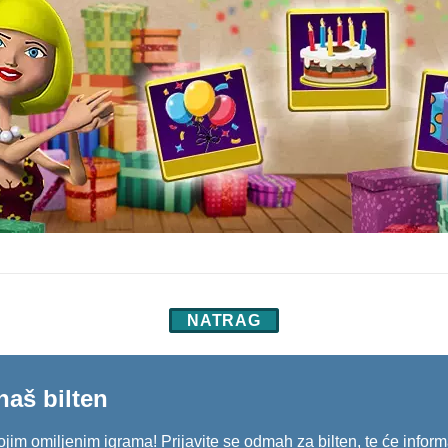
NATRAG
naš bilten
svojim omiljenim igrama! Prijavite se odmah za bilten, te će inf