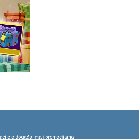
ormacije o događajima i promocijama