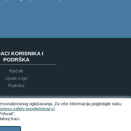
ACI KORISNIKA I
PODRŠKA
Rječnik
Upute o Igri
Podrška
ersonaliziranog oglašavanja. Za više informacija pogledajte našu
Dostupnost
usiness.safety.google/privacy/
.
rihvati".
tnoj traci.