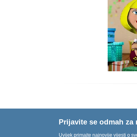
Prijavite se odmah za 
Uvijek primajte najnovije vijesti o 