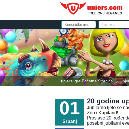
upjers Igre Početna Stranica
upjer
20 godina up
01
Jubilarno ljeto se n
Zoo i Kapiland!
Proslave 20. rođenda
Srpanj
posebni jubilarni ev