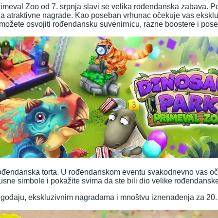
imeval Zoo od 7. srpnja slavi se velika rođendanska zabava. Po
 za atraktivne nagrade. Kao poseban vrhunac očekuje vas eksklu
 možete osvojiti rođendansku suvenirnicu, razne boostere i pose
rođendanska torta. U rođendanskom eventu svakodnevno vas oč
usne simbole i pokažite svima da ste bili dio velike rođendansk
gođaju, ekskluzivnim nagradama i mnoštvu iznenađenja za 20.