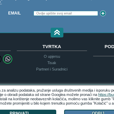
ć.
EMAIL
TVRTKA
POD
O upjersu
Tisak
Partneri i Suradnici
 za analizu podataka, pružanje usluga društvenih medija i isporuku p
Pravila privatnosti
Uvijeti & Odredbe
cije o obradi podataka od strane Googlea možete pronaći na
https://b
istali na korištenje neobaveznih kolačića, molimo vas kliknite gumb "P
Upravljaj Kolačićima
ožete promijeniti u bilo kojem trenutku pomoću gumba "Kolačić" u ala
PRIHVATI
ODBIJ
© 2026 upjers GmbH