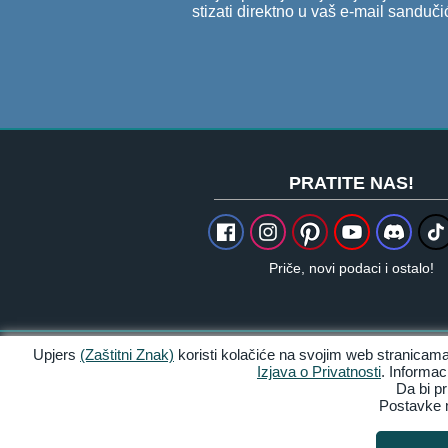
stizati direktno u vaš e-mail sanduči
PRATITE NAS!
Priče, novi podaci i ostalo!
Upjers
(Zaštitni Znak)
koristi kolačiće na svojim web stranicama
Zasluge & Pravne obavijesti
Izjava o Privatnosti
. Informa
Da bi pr
Postavke m