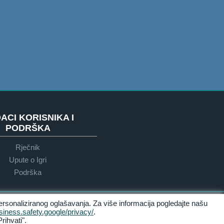
ACI KORISNIKA I
PODRŠKA
Rječnik
Upute o Igri
Podrška
ersonaliziranog oglašavanja. Za više informacija pogledajte našu
Dostupnost
usiness.safety.google/privacy/
.
rihvati".