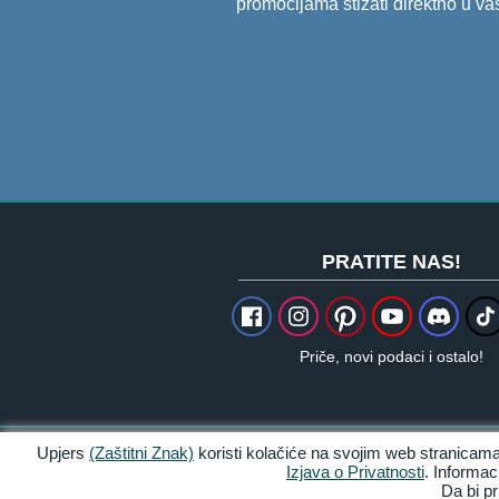
promocijama stizati direktno u va
PRATITE NAS!
Priče, novi podaci i ostalo!
Upjers
(Zaštitni Znak)
koristi kolačiće na svojim web stranicama
Zasluge & Pravne obavijesti
Izjava o Privatnosti
. Informa
Da bi pr