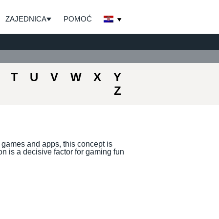
ZAJEDNICA
POMOĆ
T
U
V
W
X
Y
Z
r games and apps, this concept is
 is a decisive factor for gaming fun