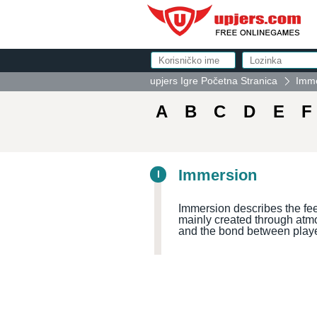
upjers Igre Početna Stranica
Imme
A
B
C
D
E
F
Immersion
I
Immersion describes the fee
mainly created through atmo
and the bond between play