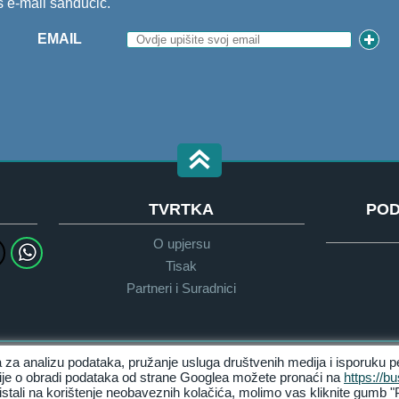
š e-mail sandučić.
EMAIL
TVRTKA
POD
O upjersu
Tisak
Partneri i Suradnici
 za analizu podataka, pružanje usluga društvenih medija i isporuku p
Pravila privatnosti
Uvijeti & Odredbe
cije o obradi podataka od strane Googlea možete pronaći na
https://b
istali na korištenje neobaveznih kolačića, molimo vas kliknite gumb "P