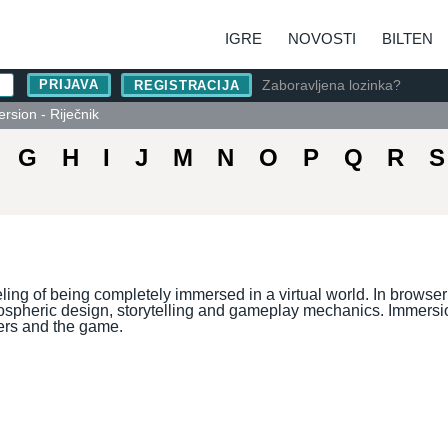
IGRE
NOVOSTI
BILTEN
Zaboravljena lozinka?
REGISTRACIJA
rsion - Riječnik
G
H
I
J
M
N
O
P
Q
R
S
ling of being completely immersed in a virtual world. In browse
spheric design, storytelling and gameplay mechanics. Immersion
ers and the game.