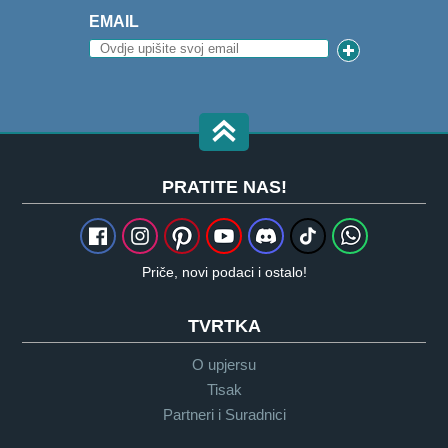
EMAIL
PRATITE NAS!
Priče, novi podaci i ostalo!
TVRTKA
O upjersu
Tisak
Partneri i Suradnici