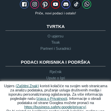
Priče, novi podaci i ostalo!
TVRTKA
O upjersu
Tisak
Partneri i Suradnici
PODACI KORISNIKA I PODRŠKA
Rječnik
Upute o Igri
Podrška
Upjers
(Zaštitni Znak)
koristi kolačiće na svojim web stranicama
za analizu podataka, pružanje usluga društvenih medija i
isporuku personaliziranog oglašavanja. Za više informacija
pogledajte našu
Izjava o Privatnosti
. Informacije o obradi
Zasluge &
Pravila
Uvijeti &
Dostupnost
podataka od strane Googlea možete pronaći na
Pravne
privatnosti
Odredbe
https://business.safety.google/privacy/
.
obavijesti