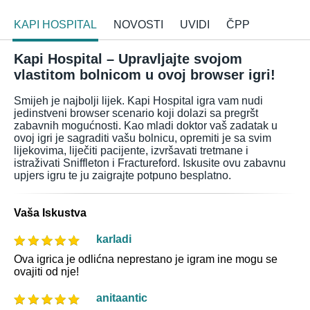
KAPI HOSPITAL
NOVOSTI
UVIDI
ČPP
Kapi Hospital – Upravljajte svojom
vlastitom bolnicom u ovoj browser igri!
Smijeh je najbolji lijek. Kapi Hospital igra vam nudi
jedinstveni browser scenario koji dolazi sa pregršt
zabavnih mogućnosti. Kao mladi doktor vaš zadatak u
ovoj igri je sagraditi vašu bolnicu, opremiti je sa svim
lijekovima, liječiti pacijente, izvršavati tretmane i
istraživati Sniffleton i Fractureford. Iskusite ovu zabavnu
upjers igru te ju zaigrajte potpuno besplatno.
Vaša Iskustva
karladi
Ova igrica je odlićna neprestano je igram ine mogu se
ovajiti od nje!
anitaantic