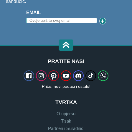
sandučić.
EMAIL
PRATITE NAS!
Priče, novi podaci i ostalo!
TVRTKA
O upjersu
Tisak
Partneri i Suradnici