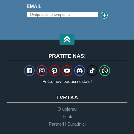
EMAIL
PRATITE NAS!
Priče, novi podaci i ostalo!
TVRTKA
O upjersu
Tisak
Partneri i Suradnici