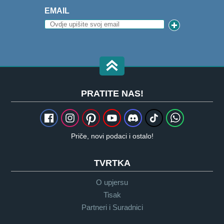
EMAIL
PRATITE NAS!
Priče, novi podaci i ostalo!
TVRTKA
O upjersu
Tisak
Partneri i Suradnici