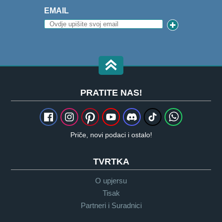
EMAIL
PRATITE NAS!
Priče, novi podaci i ostalo!
TVRTKA
O upjersu
Tisak
Partneri i Suradnici