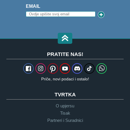
EMAIL
PRATITE NAS!
Priče, novi podaci i ostalo!
TVRTKA
O upjersu
Tisak
Partneri i Suradnici