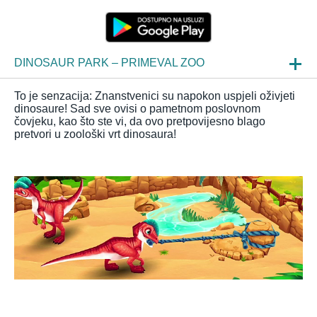
DINOSAUR PARK – PRIMEVAL ZOO
NOVOSTI
To je senzacija: Znanstvenici su napokon uspjeli oživjeti
dinosaure! Sad sve ovisi o pametnom poslovnom
UVIDI
čovjeku, kao što ste vi, da ovo pretpovijesno blago
pretvori u zoološki vrt dinosaura!
ČPP