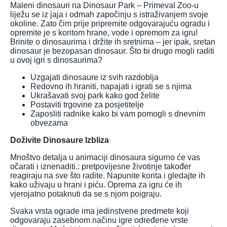
Maleni dinosauri na Dinosaur Park – Primeval Zoo-u
liježu se iz jaja i odmah započinju s istraživanjem svoje
okoline. Zato čim prije pripremite odgovarajuću ogradu i
opremite je s koritom hrane, vode i opremom za igru!
Brinite o dinosaurima i držite ih sretnima – jer ipak, sretan
dinosaur je bezopasan dinosaur. Što bi drugo mogli raditi
u ovoj igri s dinosaurima?
Uzgajati dinosaure iz svih razdoblja
Redovno ih hraniti, napajati i igrati se s njima
Ukrašavati svoj park kako god želite
Postaviti trgovine za posjetitelje
Zaposliti radnike kako bi vam pomogli s dnevnim
obvezama
Doživite Dinosaure Izbliza
Mnoštvo detalja u animaciji dinosaura sigurno će vas
očarati i iznenaditi.: pretpovijesne životinje također
reagiraju na sve što radite. Napunite korita i gledajte ih
kako uživaju u hrani i piću. Oprema za igru će ih
vjerojatno potaknuti da se s njom poigraju.
Svaka vrsta ograde ima jedinstvene predmete koji
odgovaraju zasebnom načinu igre određene vrste