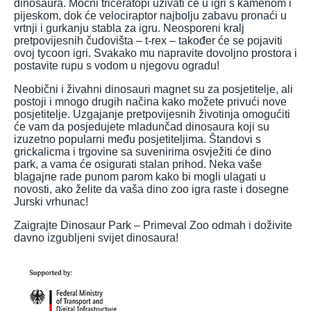
dinosaura. Moćni triceratopi uživati će u igri s kamenom i
pijeskom, dok će velociraptor najbolju zabavu pronaći u
vrtnji i gurkanju stabla za igru. Neosporeni kralj
pretpovijesnih čudovišta – t-rex – također će se pojaviti
ovoj tycoon igri. Svakako mu napravite dovoljno prostora i
postavite rupu s vodom u njegovu ogradu!
Neobični i živahni dinosauri magnet su za posjetitelje, ali
postoji i mnogo drugih načina kako možete privući nove
posjetitelje. Uzgajanje pretpovijesnih životinja omogućiti
će vam da posjedujete mladunčad dinosaura koji su
izuzetno popularni među posjetiteljima. Štandovi s
grickalicma i trgovine sa suvenirima osvježiti će dino
park, a vama će osigurati stalan prihod. Neka vaše
blagajne rade punom parom kako bi mogli ulagati u
novosti, ako želite da vaša dino zoo igra raste i dosegne
Jurski vrhunac!
Zaigrajte Dinosaur Park – Primeval Zoo odmah i doživite
davno izgubljeni svijet dinosaura!