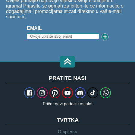
Uvijek primajte najnovije vijesti o svojim omiljenim
igrama! Prijavite se odmah za bilten, te će informacije o
događajima i promocijama stizati direktno u vaš e-mail
sandučić.
EMAIL
PRATITE NAS!
Priče, novi podaci i ostalo!
TVRTKA
O upjersu