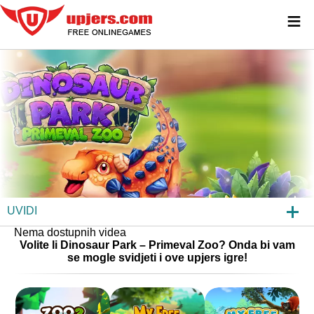
≡
UVIDI
Nema dostupnih videa
DINOSAUR PARK – PRIMEVAL ZOO
Volite li Dinosaur Park – Primeval Zoo? Onda bi vam
se mogle svidjeti i ove upjers igre!
NOVOSTI
ČPP